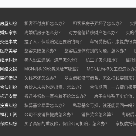
房屋纠纷
租客不付房租怎么办？
租客把房子弄坏了怎么办？
实
婚姻家事
房东不退押金怎么办？
离婚后房子怎么分？
对方偷偷转移财产怎么办？
买房的定金能退吗？
买的房子
买的
交通事故
离婚了公司股权怎么处理？
撞了人，保险赔完还要赔钱吗？
离婚后财产怎么分？
车祸受伤后，康复费很
医疗美容
交通事故中，医保和对方赔偿能同时拿吗？
整容失败怎么办？
整容后身体有别的问题，怎么办？
车祸导致人
继承纠纷
医美机构宣传的与实际结果不符怎么办？
老人没立遗嘱，遗产怎么分？
私生子怎么继承？
医疗事故怎么
信托
网络文娱
医疗器械出问题，怎么办？
基金怎么继承？
MCN机构的税务风险有哪些？
股票怎么继承？
MCN机构拖欠工资怎么办
民间借贷
抖音账号归谁？
欠钱不还怎么办？
朋友借钱没写借条，怎么把钱要回来
合伙纠纷
帮人担保借款，对方不还，我要承担全部责任吗？
合伙人未按约定出资，怎么办？
合伙期间，一方擅自挪
拆迁安置
和合伙人有矛盾，怎么办？
拆迁补偿款一直拖着不给怎么办？
房子有特殊历史价值
投资纠纷
私募基金暴雷怎么办？
私募基金亏损，钱还能要回来吗
福利工资
公司不发销售提成怎么办？
销售奖金怎么算？
离职后
保险纠纷
销售目标未完成，公司有权不发提成和奖金吗？
买了高额的重疾险，保险公司拒赔，怎么办？
家族信托
公司变
公司以各种理由克扣销售提成，如何维权？
被忽悠买了高额保险，可以退吗？
买了企业财产险怎么