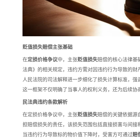
贬值损失赔偿主张基础
在
定损价格争议
中，主张
贬值损失
赔偿的核心法律基
法典》的相关规定，违约方需对因违约行为导致的财
人民法院的司法解释进一步细化了损失计算标准，强
这一框架不仅明确了当事人的权利义务，还为后续协
民法典违约条款解析
在定损价格争议中，主张
贬值损失
赔偿的关键依据源
担赔偿损失的责任，该损失范围包括直接损害与间接
当违约行为导致标的物价值下降时，受害方可通过
赔