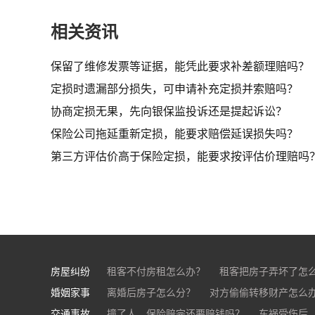
相关资讯
保留了维修发票等证据，能凭此要求补差额理赔吗？
定损时遗漏部分损失，可申请补充定损并索赔吗？
协商定损无果，先向银保监投诉还是提起诉讼？
保险公司拖延重新定损，能要求赔偿延误损失吗？
第三方评估价高于保险定损，能要求按评估价理赔吗
房屋纠纷
租客不付房租怎么办？
租客把房子弄坏了怎
婚姻家事
房东不退押金怎么办？
离婚后房子怎么分？
对方偷偷转移财产怎么
买房的定金能退吗？
交通事故
离婚了公司股权怎么处理？
撞了人，保险赔完还要赔钱吗？
离婚后财产怎么
车祸受伤后