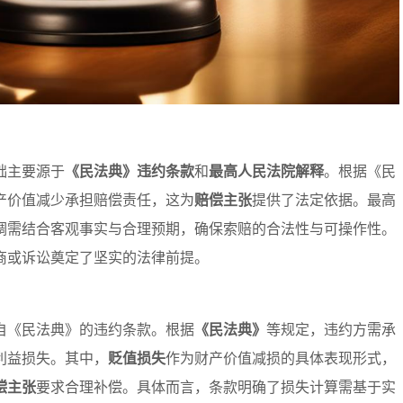
础主要源于
《民法典》违约条款
和
最高人民法院解释
。根据《民
产价值减少承担赔偿责任，这为
赔偿主张
提供了法定依据。最高
调需结合客观事实与合理预期，确保索赔的合法性与可操作性。
商或诉讼奠定了坚实的法律前提。
自《民法典》的违约条款。根据
《民法典》
等规定，违约方需承
利益损失。其中，
贬值损失
作为财产价值减损的具体表现形式，
偿主张
要求合理补偿。具体而言，条款明确了损失计算需基于实