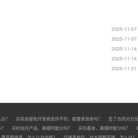
2025-11-07
2025-11-07
2025-11-14
2025-11-14
？
2025-11-21
么办？
实际房屋和开发商宣传不符，能要求退房吗？
签了合同对方
办？
买的房子有问题怎么办？
买的信托产品，离婚时能分吗？
买家跳单怎么办？
买的基金，离婚时能分吗？
购买的房子有抵押怎
分？
，康复费很贵，怎么让对方赔？
交通事故后，对方耍赖不赔，怎么办？