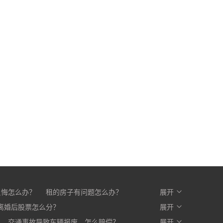
反悔怎么办？
租的房子有问题怎么办？
展开
么办？
离婚后股票怎么分？
开发商不交房怎么办?
展开
交通事故导致车辆报废，怎么赔偿？
展开