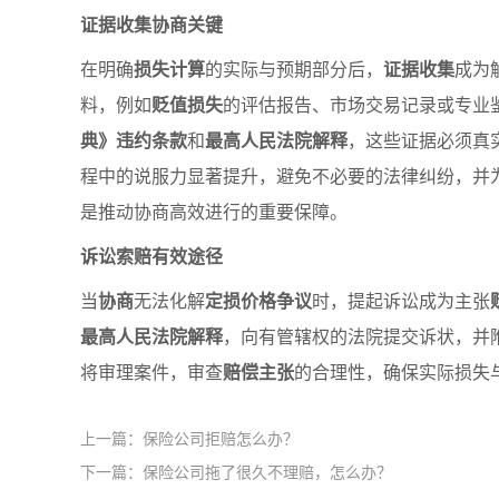
证据收集协商关键
在明确
损失计算
的实际与预期部分后，
证据收集
成为
料，例如
贬值损失
的评估报告、市场交易记录或专业
典》违约条款
和
最高人民法院解释
，这些证据必须真
程中的说服力显著提升，避免不必要的法律纠纷，并
是推动协商高效进行的重要保障。
诉讼索赔有效途径
当
协商
无法化解
定损价格争议
时，提起诉讼成为主张
最高人民法院解释
，向有管辖权的法院提交诉状，并
将审理案件，审查
赔偿主张
的合理性，确保实际损失
上一篇：保险公司拒赔怎么办？
下一篇：保险公司拖了很久不理赔，怎么办？