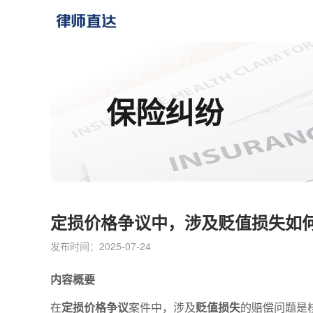
保险纠纷
定损价格争议中，涉及贬值损失如
发布时间：2025-07-24
内容概要
在
定损价格争议
案件中，涉及
贬值损失
的赔偿问题是