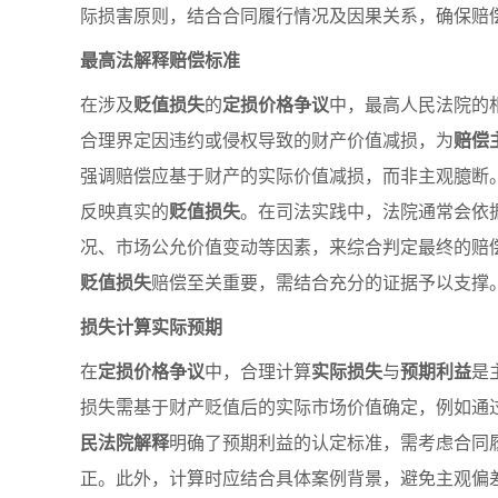
际损害原则，结合合同履行情况及因果关系，确保赔
最高法解释赔偿标准
在涉及
贬值损失
的
定损价格争议
中，最高人民法院的
合理界定因违约或侵权导致的财产价值减损，为
赔偿
强调赔偿应基于财产的实际价值减损，而非主观臆断
反映真实的
贬值损失
。在司法实践中，法院通常会依
况、市场公允价值变动等因素，来综合判定最终的赔
贬值损失
赔偿至关重要，需结合充分的证据予以支撑
损失计算实际预期
在
定损价格争议
中，合理计算
实际损失
与
预期利益
是
损失需基于财产贬值后的实际市场价值确定，例如通
民法院解释
明确了预期利益的认定标准，需考虑合同
正。此外，计算时应结合具体案例背景，避免主观偏