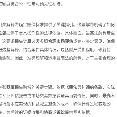
偿额度符合公平性与可预见性标准。
相关解释为确定赔偿标准提供了关键指引。这些解释明确了如何
主张
提供了更具操作性的法律依据。具体而言，最高法解释着重
。这要求
损失计算
必须参照
合理市场评估
或专业鉴定意见，确保
据这些解释，结合案件具体情况，包括财产受损程度、修复情
偿金额。因此，准确理解和运用最高法的解释，对于主张合理的
。
主张
贬值损失
赔偿的关键步骤。依据
《民法典》违约条款
，实际
过专业评估报告或市场交易数据验证其当前价值。同时，
最高人
履行后本应实现的利益减去避免的成本，确保计算过程客观公
差，为后续的
证据收集
和
协商
或
诉讼
提供坚实依据。