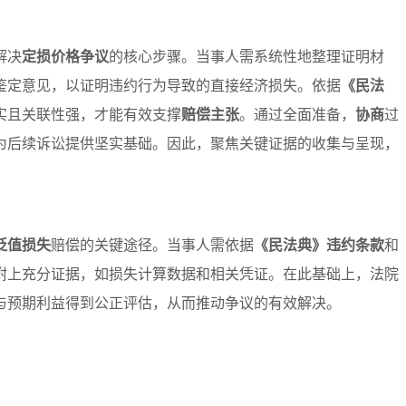
解决
定损价格争议
的核心步骤。当事人需系统性地整理证明材
鉴定意见，以证明违约行为导致的直接经济损失。依据
《民法
实且关联性强，才能有效支撑
赔偿主张
。通过全面准备，
协商
过
为后续诉讼提供坚实基础。因此，聚焦关键证据的收集与呈现，
贬值损失
赔偿的关键途径。当事人需依据
《民法典》违约条款
和
附上充分证据，如损失计算数据和相关凭证。在此基础上，法院
与预期利益得到公正评估，从而推动争议的有效解决。