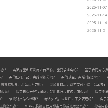
2025-11-07
2025-11-14
2025-11-14
？
2025-11-21
么办？
实际房屋和开发商宣传不符，能要求退房吗？
签了合同对方
办？
买的房子有问题怎么办？
买的信托产品，离婚时能分吗？
买家跳单怎么办？
买的基金，离婚时能分吗？
购买的房子有抵押怎
分？
，康复费很贵，怎么让对方赔？
交通事故后，对方耍赖不赔，怎么办？
怎么办？
车祸导致人死亡，怎么办？
医美机构未经我同意，就用我照片宣传，怎么办？
医美不
承？
疗事故怎么赔偿？
信托财产怎么继承？
手术失败怎么赔？
老人欠钱，去世后，子女要还吗？
康复治疗费用高昂，医院说只
房子
欠工资怎么办？
MCN机构擅自使用博主肖像或账号怎么办？
抄袭内容