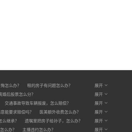
反悔怎么办？
租的房子有问题怎么办？
展开
么办？
离婚后股票怎么分？
开发商不交房怎么办?
展开
交通事故导致车辆报废，怎么赔偿？
展开
满意能要求赔偿吗？
医美额外收费怎么办？
展开
赔一部分，剩下的怎么办？
怎么继承？
遗嘱里把房子给孙子，怎么办？
展开
怎么办？
主播违约怎么办？
展开