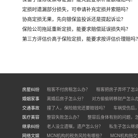
定损时遗漏部分损失，可申请补充定损并索赔吗？
协商定损无果，先向银保监投诉还是提起诉讼？
保险公司拖延重新定损，能要求赔偿延误损失吗？
第三方评估价高于保险定损，能要求按评估价理赔吗
房屋纠纷
租客不付房租怎么办？
租客把房子弄坏了怎
婚姻家事
房东不退押金怎么办？
离婚后房子怎么分？
对方偷偷转移财产怎么
买房的定金能退吗？
交通事故
离婚了公司股权怎么处理？
撞了人，保险赔完还要赔钱吗？
离婚后财产怎么
车祸受伤后
医疗美容
交通事故中，医保和对方赔偿能同时拿吗？
整容失败怎么办？
整容后身体有别的问题，
继承纠纷
医美机构宣传的与实际结果不符怎么办？
老人没立遗嘱，遗产怎么分？
私生子怎么继
医
网络文娱
医疗器械出问题，怎么办？
基金怎么继承？
MCN机构的税务风险有哪些？
股票怎么继承？
MCN机构拖