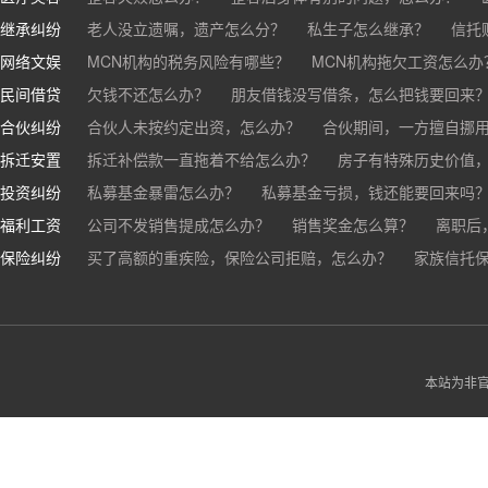
继承纠纷
医美机构宣传的与实际结果不符怎么办？
老人没立遗嘱，遗产怎么分？
私生子怎么继承？
医疗事故怎么
信托
网络文娱
医疗器械出问题，怎么办？
基金怎么继承？
MCN机构的税务风险有哪些？
股票怎么继承？
MCN机构拖欠工资怎么办
民间借贷
抖音账号归谁？
欠钱不还怎么办？
朋友借钱没写借条，怎么把钱要回来
合伙纠纷
帮人担保借款，对方不还，我要承担全部责任吗？
合伙人未按约定出资，怎么办？
合伙期间，一方擅自挪
拆迁安置
和合伙人有矛盾，怎么办？
拆迁补偿款一直拖着不给怎么办？
房子有特殊历史价值
投资纠纷
私募基金暴雷怎么办？
私募基金亏损，钱还能要回来吗
福利工资
公司不发销售提成怎么办？
销售奖金怎么算？
离职后
保险纠纷
销售目标未完成，公司有权不发提成和奖金吗？
买了高额的重疾险，保险公司拒赔，怎么办？
家族信托
公司变
公司以各种理由克扣销售提成，如何维权？
被忽悠买了高额保险，可以退吗？
买了企业财产险怎么
本站为非