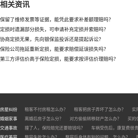
相关资讯
保留了维修发票等证据，能凭此要求补差额理赔吗？
定损时遗漏部分损失，可申请补充定损并索赔吗？
协商定损无果，先向银保监投诉还是提起诉讼？
保险公司拖延重新定损，能要求赔偿延误损失吗？
第三方评估价高于保险定损，能要求按评估价理赔吗？
房屋纠纷
租客不付房租怎么办？
租客把房子弄坏了怎么办？
实
婚姻家事
房东不退押金怎么办？
离婚后房子怎么分？
对方偷偷转移财产怎么办？
买房的定金能退吗？
买的房子
买的
交通事故
离婚了公司股权怎么处理？
撞了人，保险赔完还要赔钱吗？
离婚后财产怎么分？
车祸受伤后，康复费很
医疗美容
交通事故中，医保和对方赔偿能同时拿吗？
整容失败怎么办？
整容后身体有别的问题，怎么办？
车祸导致人