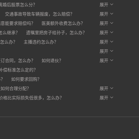
么办？
离婚后股票怎么分？
开发商不交房怎么办?
展开
交通事故导致车辆报废，怎么赔偿？
展开
满意能要求赔偿吗？
医美额外收费怎么办？
展开
赔一部分，剩下的怎么办？
怎么继承？
遗嘱里把房子给孙子，怎么办？
展开
怎么办？
主播违约怎么办？
展开
？
展开
签订合同，怎么办？
如何退伙？
展开
补偿标准怎么定的？
办？
如何要求回购？
该如何合理分配？
展开
价格比实际损失低很多，怎么办？
写入合同，有口头约定有效吗？
展开