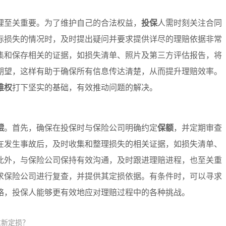
理至关重要。为了维护自己的合法权益，
投保
人需时刻关注合同
际损失的情况时，及时提出疑问并要求提供详尽的理赔依据非常
集和保存相关的证据，如损失清单、照片及第三方评估报告，将
期望，这样有助于确保所有信息传达清楚，从而提升理赔效率。
维权
打下坚实的基础，有效推动问题的解决。
偿
。首先，确保在投保时与保险公司明确约定
保额
，并定期审查
在发生事故后，及时收集和整理损失的相关证据，如损失清单、
此外，与保险公司保持有效沟通，及时跟进理赔进程，也至关重
求保险公司进行复查，并提供其定损依据。有条件时，可以寻求
略，投保人能够更有效地应对理赔过程中的各种挑战。
重新定损？