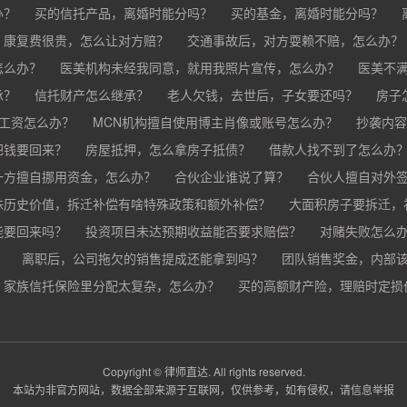
办？
买的房子有问题怎么办？
买的信托产品，离婚时能分吗？
买家跳单怎么办？
买的基金，离婚时能分吗？
购买的房子有抵押怎
分？
，康复费很贵，怎么让对方赔？
交通事故后，对方耍赖不赔，怎么办？
怎么办？
车祸导致人死亡，怎么办？
医美机构未经我同意，就用我照片宣传，怎么办？
医美不
承？
疗事故怎么赔偿？
信托财产怎么继承？
手术失败怎么赔？
老人欠钱，去世后，子女要还吗？
康复治疗费用高昂，医院说只
房子
欠工资怎么办？
MCN机构擅自使用博主肖像或账号怎么办？
抄袭内容
把钱要回来？
房屋抵押，怎么拿房子抵债？
借款人找不到了怎么办
？
一方擅自挪用资金，怎么办？
合伙企业谁说了算？
合伙人擅自对外
殊历史价值，拆迁补偿有啥特殊政策和额外补偿？
大面积房子要拆迁，
能要回来吗？
投资项目未达预期收益能否要求赔偿？
对赌失败怎么
？
离职后，公司拖欠的销售提成还能拿到吗？
团队销售奖金，内部
家族信托保险里分配太复杂，怎么办？
公司变更提成和奖金制度，之前的业绩怎么算？
买的高额财产险，理赔时定损
销售提成和奖金未
财产险怎么才能最快赔到钱？
Copyright © 律师直达. All rights reserved.
本站为非官方网站，数据全部来源于互联网，仅供参考，如有侵权，请信息举报