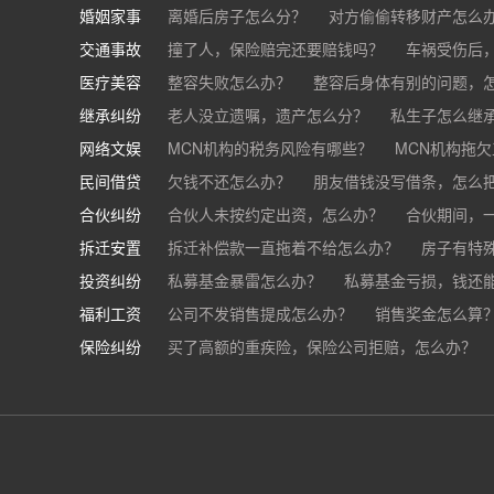
婚姻家事
房东不退押金怎么办？
离婚后房子怎么分？
对方偷偷转移财产怎么
买房的定金能退吗？
交通事故
离婚了公司股权怎么处理？
撞了人，保险赔完还要赔钱吗？
离婚后财产怎么
车祸受伤后
医疗美容
交通事故中，医保和对方赔偿能同时拿吗？
整容失败怎么办？
整容后身体有别的问题，
继承纠纷
医美机构宣传的与实际结果不符怎么办？
老人没立遗嘱，遗产怎么分？
私生子怎么继
医
网络文娱
医疗器械出问题，怎么办？
基金怎么继承？
MCN机构的税务风险有哪些？
股票怎么继承？
MCN机构拖
民间借贷
抖音账号归谁？
欠钱不还怎么办？
朋友借钱没写借条，怎么
合伙纠纷
帮人担保借款，对方不还，我要承担全部责任吗
合伙人未按约定出资，怎么办？
合伙期间，
拆迁安置
和合伙人有矛盾，怎么办？
拆迁补偿款一直拖着不给怎么办？
房子有特
投资纠纷
私募基金暴雷怎么办？
私募基金亏损，钱还
福利工资
公司不发销售提成怎么办？
销售奖金怎么算
保险纠纷
销售目标未完成，公司有权不发提成和奖金吗？
买了高额的重疾险，保险公司拒赔，怎么办？
公司以各种理由克扣销售提成，如何维权？
被忽悠买了高额保险，可以退吗？
买了企业