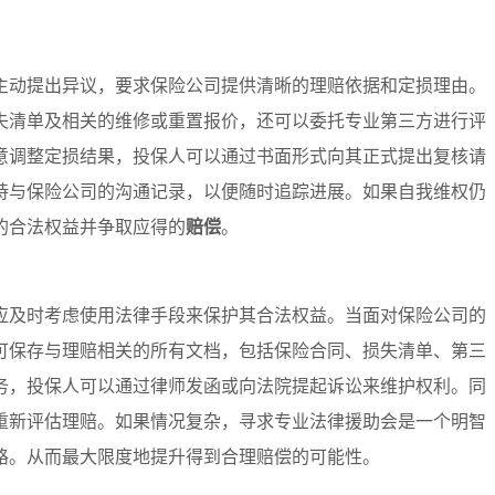
主动提出异议，要求保险公司提供清晰的理赔依据和定损理由。
失清单及相关的维修或重置报价，还可以委托专业第三方进行评
意调整定损结果，投保人可以通过书面形式向其正式提出复核请
持与保险公司的沟通记录，以便随时追踪进展。如果自我维权仍
的合法权益并争取应得的
赔偿
。
应及时考虑使用法律手段来保护其合法权益。当面对保险公司的
可保存与理赔相关的所有文档，包括保险合同、损失清单、第三
务，投保人可以通过律师发函或向法院提起诉讼来维护权利。同
重新评估理赔。如果情况复杂，寻求专业法律援助会是一个明智
路。从而最大限度地提升得到合理赔偿的可能性。