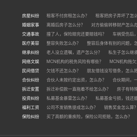
房屋纠纷
租客不付房租怎么办？
租客把房子弄坏了怎
婚姻家事
房东不退押金怎么办？
离婚后房子怎么分？
对方偷偷转移财产怎么
买房的定金能退吗？
交通事故
离婚了公司股权怎么处理？
撞了人，保险赔完还要赔钱吗？
离婚后财产怎么
车祸受伤后
医疗美容
交通事故中，医保和对方赔偿能同时拿吗？
整容失败怎么办？
整容后身体有别的问题，
继承纠纷
医美机构宣传的与实际结果不符怎么办？
老人没立遗嘱，遗产怎么分？
私生子怎么继
医
网络文娱
医疗器械出问题，怎么办？
基金怎么继承？
MCN机构的税务风险有哪些？
股票怎么继承？
MCN机构拖
民间借贷
抖音账号归谁？
欠钱不还怎么办？
朋友借钱没写借条，怎么
合伙纠纷
帮人担保借款，对方不还，我要承担全部责任吗
合伙人未按约定出资，怎么办？
合伙期间，
拆迁安置
和合伙人有矛盾，怎么办？
拆迁补偿款一直拖着不给怎么办？
房子有特
投资纠纷
私募基金暴雷怎么办？
私募基金亏损，钱还
福利工资
公司不发销售提成怎么办？
销售奖金怎么算
保险纠纷
销售目标未完成，公司有权不发提成和奖金吗？
买了高额的重疾险，保险公司拒赔，怎么办？
公司以各种理由克扣销售提成，如何维权？
被忽悠买了高额保险，可以退吗？
买了企业