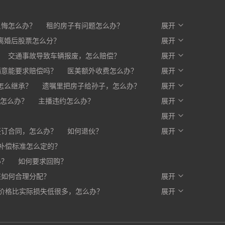
反悔怎么办？
租的房子有问题怎么办？
展开
么办？
离婚后股票怎么分？
开发商不交房怎么办?
展开
交通事故导致车辆报废，怎么赔偿？
展开
满意能要求赔偿吗？
医美额外收费怎么办？
展开
赔一部分，剩下的怎么办？
怎么继承？
遗嘱里把房子给孙子，怎么办？
展开
怎么办？
主播违约怎么办？
展开
？
展开
签订合同，怎么办？
如何退伙？
展开
补偿标准怎么定的？
办？
如何要求回购？
该如何合理分配？
展开
价格比实际损失低很多，怎么办？
写入合同，有口头约定有效吗？
展开