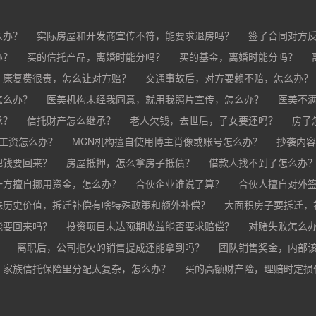
么办？
实际房屋和开发商宣传不符，能要求退房吗？
签了合同对方
办？
买的房子有问题怎么办？
买的信托产品，离婚时能分吗？
买家跳单怎么办？
买的基金，离婚时能分吗？
购买的房子有抵押怎
分？
，康复费很贵，怎么让对方赔？
交通事故后，对方耍赖不赔，怎么办？
怎么办？
车祸导致人死亡，怎么办？
医美机构未经我同意，就用我照片宣传，怎么办？
医美不
承？
疗事故怎么赔偿？
信托财产怎么继承？
手术失败怎么赔？
老人欠钱，去世后，子女要还吗？
康复治疗费用高昂，医院说只
房子
欠工资怎么办？
MCN机构擅自使用博主肖像或账号怎么办？
抄袭内容
把钱要回来？
房屋抵押，怎么拿房子抵债？
借款人找不到了怎么办
？
一方擅自挪用资金，怎么办？
合伙企业谁说了算？
合伙人擅自对外
殊历史价值，拆迁补偿有啥特殊政策和额外补偿？
大面积房子要拆迁，
能要回来吗？
投资项目未达预期收益能否要求赔偿？
对赌失败怎么
？
离职后，公司拖欠的销售提成还能拿到吗？
团队销售奖金，内部
家族信托保险里分配太复杂，怎么办？
公司变更提成和奖金制度，之前的业绩怎么算？
买的高额财产险，理赔时定损
销售提成和奖金未
财产险怎么才能最快赔到钱？