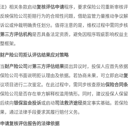
法》相关条款启动
复核评估申请
程序，要求保险公司重新审核评
反映保险公司拒赔行为的合规性问题，借助监管力量推动争议解
诉讼或仲裁明确责任划分。值得注意的是，维权过程中需同步核
第三方评估机构
是否具备法定资质，避免因程序瑕疵影响权益主
整框架。
财产险公司拒认评估结果应对策略
当
财产险公司
对
第三方评估结果
提出异议时，投保人应首先依据
保险公司书面说明拒认理由及依据。若协商未果，可立即启动
复
议项目进行二次鉴定。在此过程中，需同步核查原始
保险合同条
保险公司是否存在单方解释权滥用情形。同时，建议投保人保留
后续向
银保监会投诉
或启动
司法救济途径
奠定事实基础。若保险
果，通过法律手段要求其履行赔付义务。
申请复核评估报告的法律依据