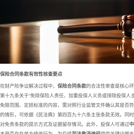
保险合同条款有效性核查要点
在财产险争议解决过程中，
保险合同条款
的合法性审查是核心环
第十九条关于“免除保险人责任、加重投保人义务或排除投保人
免赔范围、定损标准的内容，需对照行业监管文件确认其是否符
的情形，可依据《民法典》第四百九十六条主张条款无效。同时
对免责条款的提示方式及证据留存情况。此外，投保人可通过
中
本是否存在单方修改行为，为后续
司法救济途径
提供关键证据支