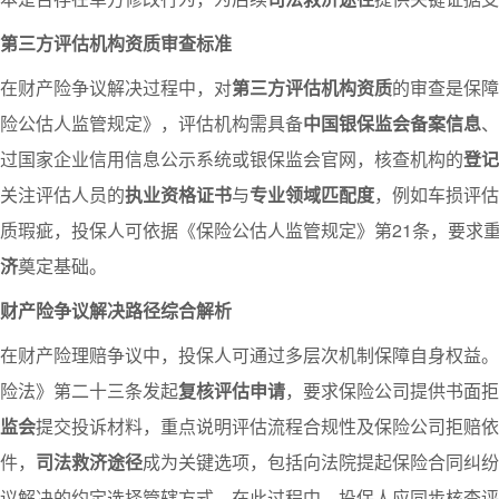
第三方评估机构资质审查标准
在财产险争议解决过程中，对
第三方评估机构资质
的审查是保障
险公估人监管规定》，评估机构需具备
中国银保监会备案信息
、
过国家企业信用信息公示系统或银保监会官网，核查机构的
登记
关注评估人员的
执业资格证书
与
专业领域匹配度
，例如车损评估
质瑕疵，投保人可依据《保险公估人监管规定》第21条，要求
济
奠定基础。
财产险争议解决路径综合解析
在财产险理赔争议中，投保人可通过多层次机制保障自身权益。
险法》第二十三条发起
复核评估申请
，要求保险公司提供书面拒
监会
提交投诉材料，重点说明评估流程合规性及保险公司拒赔依
件，
司法救济途径
成为关键选项，包括向法院提起保险合同纠纷
议解决的约定选择管辖方式。在此过程中，投保人应同步核查评