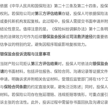
依据《中华人民共和国保险法》第二十三条及第二十四条，投保
权利。若保险公司对
第三方评估结果
存疑，投保人可依据保险法
或委托新机构发起复核。此过程中，投保人需提交书面申请并附
结论性意见。值得注意的是，《保险纠纷调解办法》第十二条明
告的法律效力可作为后续
银保监会投诉
或
司法救济途径
的重要依
估争议的特别约定，避免因程序瑕疵影响复核效力。
银保监会投诉流程与注意事项
当财产险公司拒认
第三方评估结果
时，投保人可依法向
银保监会
请
的书面材料，包括评估报告、保险合同、沟通记录等证据文件
申请，明确诉求并附相关佐证材料，受理后监管部门将在15个
与
保险合同条款
的约定直接关联，避免泛泛陈述；同时，投保人
材料。若保险公司存在拖延理赔、违规拒赔等情形，可重点援引
诉主张的合法性。此外，投诉过程中需留存书面回执及沟通记录