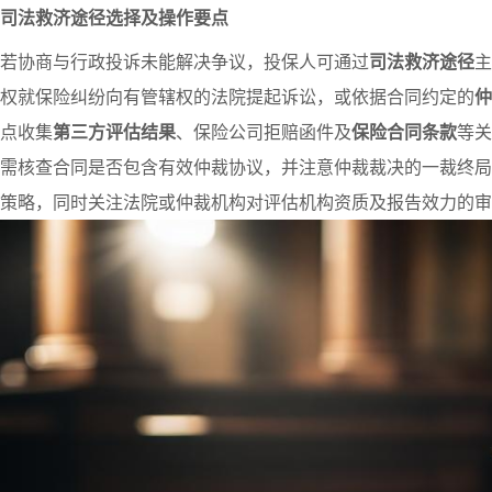
司法救济途径选择及操作要点
若协商与行政投诉未能解决争议，投保人可通过
司法救济途径
主
权就保险纠纷向有管辖权的法院提起诉讼，或依据合同约定的
仲
点收集
第三方评估结果
、保险公司拒赔函件及
保险合同条款
等关
需核查合同是否包含有效仲裁协议，并注意仲裁裁决的一裁终局
策略，同时关注法院或仲裁机构对评估机构资质及报告效力的审