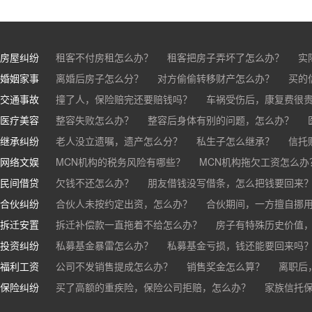
房屋纠纷
租客不付房租怎么办？
租客把房子弄坏了怎么办？
实
婚姻家事
房东不退押金怎么办？
离婚后房子怎么分？
对方偷偷转移财产怎么办？
买房的定金能退吗？
买的房子
买的
交通事故
离婚了公司股权怎么处理？
撞了人，保险赔完还要赔钱吗？
离婚后财产怎么分？
车祸受伤后，康复费很
医疗美容
交通事故中，医保和对方赔偿能同时拿吗？
整容失败怎么办？
整容后身体有别的问题，怎么办？
车祸导致人
继承纠纷
医美机构宣传的与实际结果不符怎么办？
老人没立遗嘱，遗产怎么分？
私生子怎么继承？
医疗事故怎么
信托
网络文娱
医疗器械出问题，怎么办？
基金怎么继承？
MCN机构的税务风险有哪些？
股票怎么继承？
MCN机构拖欠工资怎么办
民间借贷
抖音账号归谁？
欠钱不还怎么办？
朋友借钱没写借条，怎么把钱要回来
合伙纠纷
帮人担保借款，对方不还，我要承担全部责任吗？
合伙人未按约定出资，怎么办？
合伙期间，一方擅自挪
拆迁安置
和合伙人有矛盾，怎么办？
拆迁补偿款一直拖着不给怎么办？
房子有特殊历史价值
投资纠纷
私募基金暴雷怎么办？
私募基金亏损，钱还能要回来吗
福利工资
公司不发销售提成怎么办？
销售奖金怎么算？
离职后
保险纠纷
销售目标未完成，公司有权不发提成和奖金吗？
买了高额的重疾险，保险公司拒赔，怎么办？
家族信托
公司变
公司以各种理由克扣销售提成，如何维权？
被忽悠买了高额保险，可以退吗？
买了企业财产险怎么